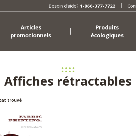
Besoin d'aide?
1-866-377-7722
Con
Articles
Produits
promotionnels
écologiques
Affiches rétractables
tat trouvé