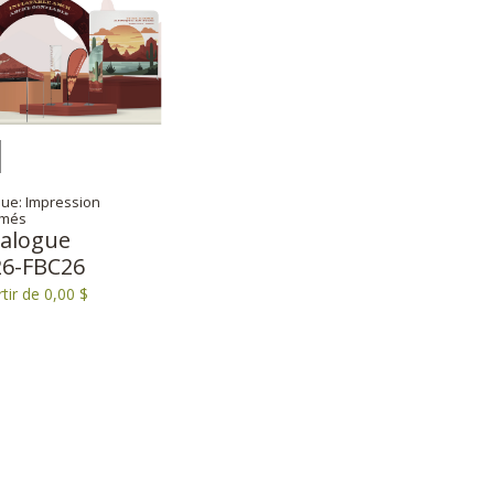
ue: Impression
imés
talogue
26-FBC26
tir de 0,00 $