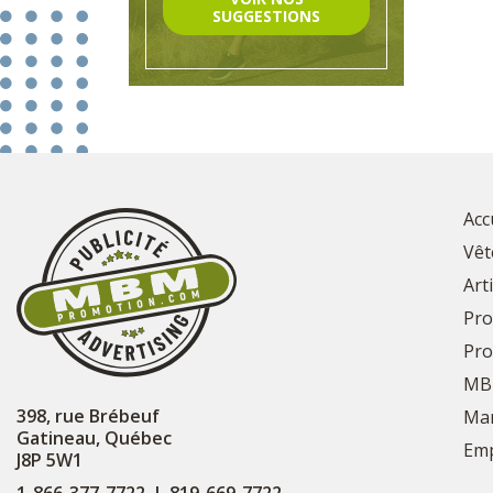
SUGGESTIONS
Acc
Vêt
Art
Pro
Pro
MB
398, rue Brébeuf
Mar
Gatineau, Québec
Emp
J8P 5W1
1-866-377-7722
|
819-669-7722