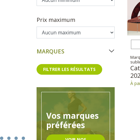
Prix maximum
MARQUES
Marq
subl
Ca
FILTRER LES RÉSULTATS
20
À par
Vos marques
préférées
VOIR NOS