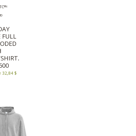
TCᴹᶜ
ᴹᴰ
DAY
E FULL
OODED
H
SHIRT.
600
e 32,84 $