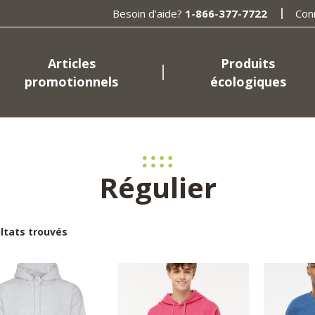
Besoin d'aide?
1-866-377-7722
Con
Articles
Produits
promotionnels
écologiques
Régulier
ultats trouvés