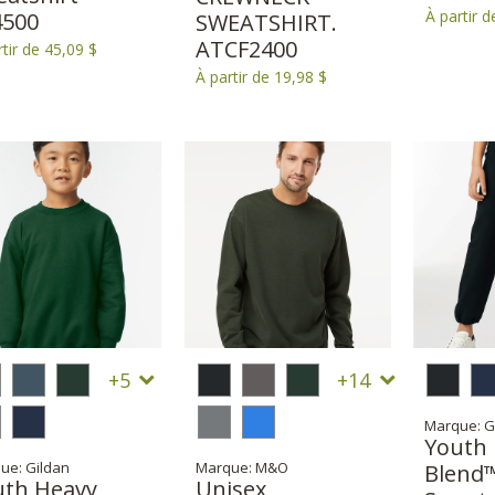
À partir d
4500
SWEATSHIRT.
ATCF2400
rtir de 45,09 $
À partir de 19,98 $
5
14
Marque: G
Youth
ue: Gildan
Marque: M&O
Blend
uth Heavy
Unisex