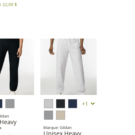
e 22,09 $
1
ildan
 Heavy
Marque: Gildan
™
Unisex Heavy