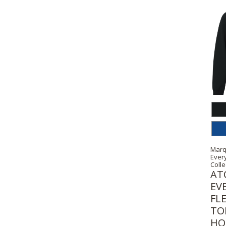
Marq
Ever
Colle
AT
EV
FL
TO
HO