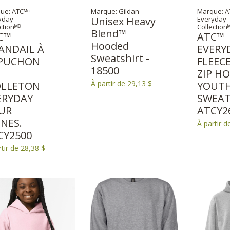
ue: ATCᴹᶜ
Marque: Gildan
Marque: A
yday
Unisex Heavy
Everyday
ctionᴹᴰ
Collection
Blend™
C™
ATC™
Hooded
ANDAIL À
EVERY
Sweatshirt -
PUCHON
FLEEC
18500
ZIP H
À partir de 29,13 $
LLETON
YOUT
ERYDAY
SWEAT
UR
ATCY2
UNES.
À partir d
CY2500
rtir de 28,38 $