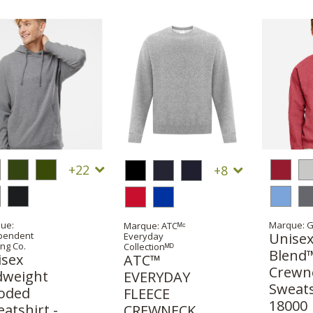
22
8
ue:
Marque: G
Marque: ATCᴹᶜ
pendent
Unisex
Everyday
ng Co.
Collectionᴹᴰ
Blend
isex
ATC™
Crewn
dweight
EVERYDAY
Sweats
oded
FLEECE
18000
atshirt -
CREWNECK