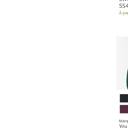
SS
À pa
Marq
Yo