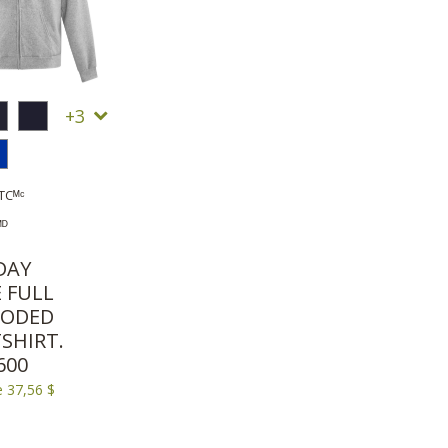
3
TCᴹᶜ
ᴹᴰ
DAY
E FULL
OODED
SHIRT.
600
e 37,56 $