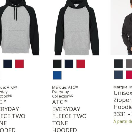
Marque: 
ue: ATCᴹᶜ
Marque: ATCᴹᶜ
Unise
yday
Everyday
ctionᴹᴰ
Collectionᴹᴰ
Zipper
C™
ATC™
Hoodie
ERYDAY
EVERYDAY
3331 -
EECE TWO
FLEECE TWO
À partir d
NE
TONE
ODED
HOODED