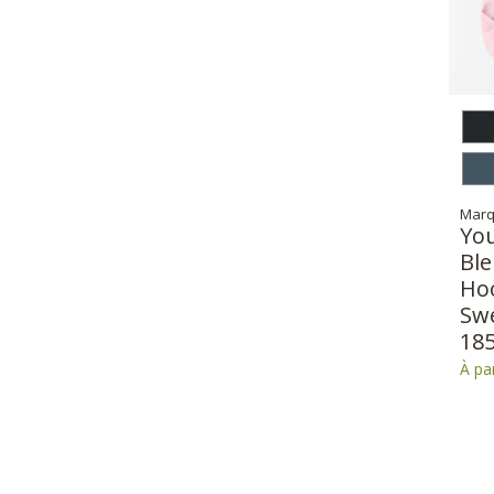
Marq
Yo
Bl
Ho
Swe
18
À pa