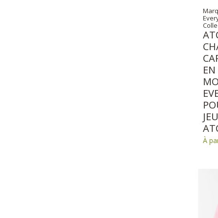
Marq
Ever
Colle
AT
CH
CA
EN
MO
EV
PO
JE
AT
À pa