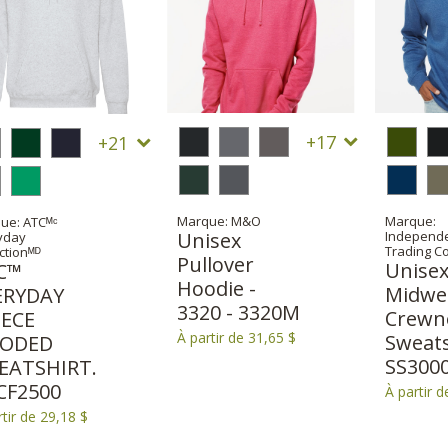
17
21
Marque: M&O
Marque:
ue: ATCᴹᶜ
Unisex
Independ
yday
Trading Co
ctionᴹᴰ
Pullover
Unise
C™
Hoodie -
Midwe
ERYDAY
3320 - 3320M
Crewn
EECE
À partir de 31,65 $
Sweats
ODED
SS300
EATSHIRT.
CF2500
À partir d
rtir de 29,18 $