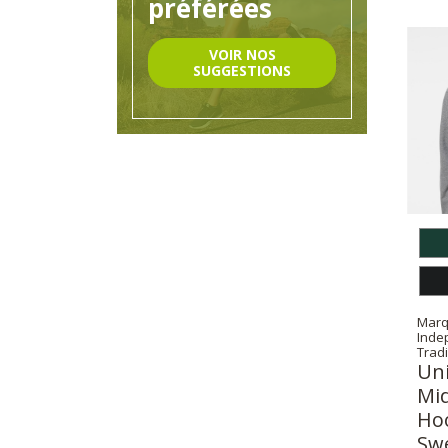
préférées
VOIR NOS
SUGGESTIONS
Marq
Inde
Tradi
Un
Mi
Ho
Swe