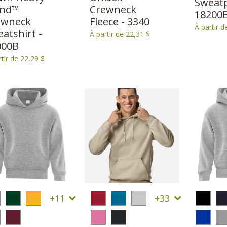
Sweatp
end™
Crewneck
18200
ewneck
Fleece - 3340
À partir d
atshirt -
À partir de 22,31 $
000B
rtir de 22,29 $
11
33