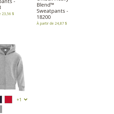
ants -
Blend™
B
Sweatpants -
e 23,56 $
18200
À partir de 24,87 $
1