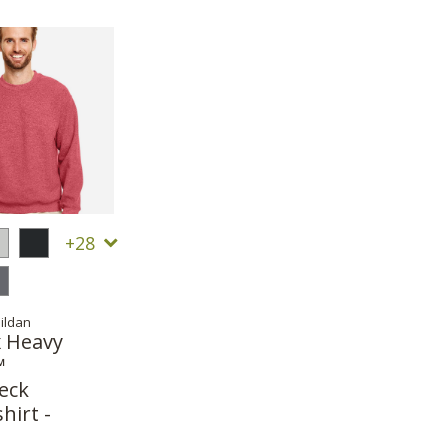
28
ildan
 Heavy
™
eck
hirt -