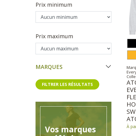
Prix minimum
Prix maximum
MARQUES
Marq
Ever
Colle
AT
FILTRER LES RÉSULTATS
EV
FL
HO
SW
AT
À pa
Vos marques