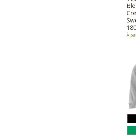
Bl
Cr
Swe
18
À pa