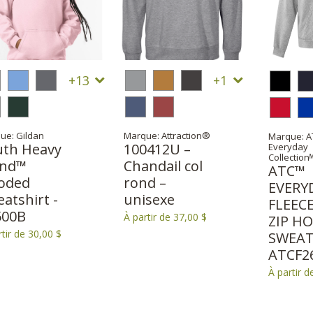
13
1
ue: Gildan
Marque: Attraction®
Marque: A
uth Heavy
100412U –
Everyday
Collection
end™
Chandail col
ATC™
oded
rond –
EVERY
atshirt -
unisexe
FLEEC
500B
À partir de 37,00 $
ZIP H
rtir de 30,00 $
SWEAT
ATCF2
À partir d