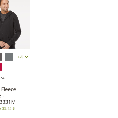
4
M&O
x
 Fleece
 -
 3331M
e 35,25 $