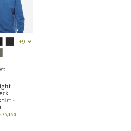
9
ent
.
x
ight
eck
hirt -
0
e 35,16 $