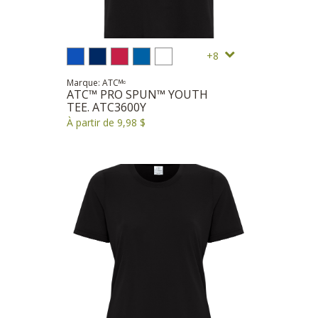
8
Marque: ATCᴹᶜ
ATC™ PRO SPUN™ YOUTH
TEE. ATC3600Y
À partir de 9,98 $