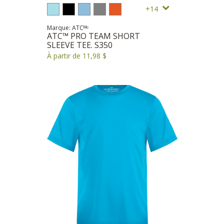
14
Marque: ATCᴹᶜ
ATC™ PRO TEAM SHORT
SLEEVE TEE. S350
À partir de 11,98 $