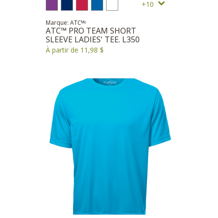
10
Marque: ATCᴹᶜ
ATC™ PRO TEAM SHORT
SLEEVE LADIES' TEE. L350
À partir de 11,98 $