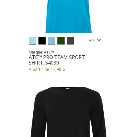
7
Marque: ATCᴹᶜ
ATC™ PRO TEAM SPORT
SHIRT. S4039
À partir de 17,98 $