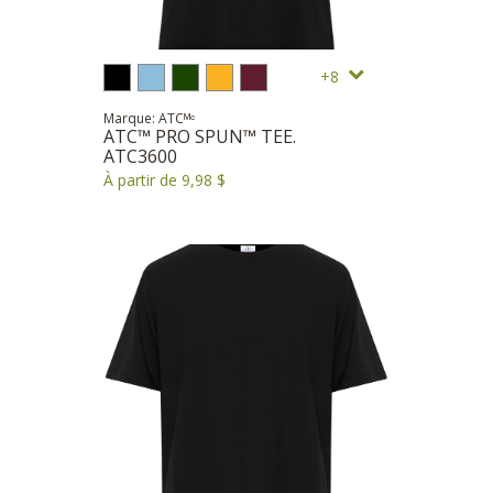
8
Marque: ATCᴹᶜ
ATC™ PRO SPUN™ TEE.
ATC3600
À partir de 9,98 $