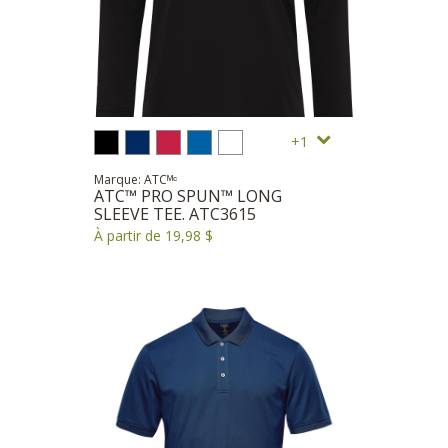
1
Marque: ATCᴹᶜ
ATC™ PRO SPUN™ LONG
SLEEVE TEE. ATC3615
À partir de 19,98 $