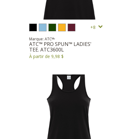
8
Marque: ATCᴹᶜ
ATC™ PRO SPUN™ LADIES'
TEE. ATC3600L
À partir de 9,98 $