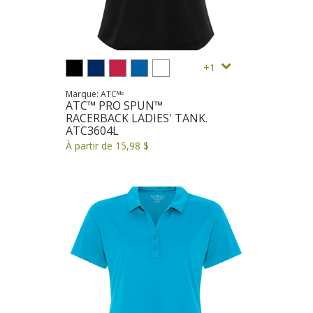
1
Marque: ATCᴹᶜ
ATC™ PRO SPUN™
RACERBACK LADIES' TANK.
ATC3604L
À partir de 15,98 $