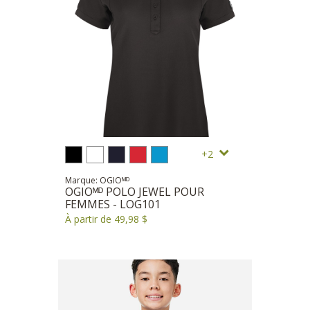
2
Marque: OGIOᴹᴰ
OGIOᴹᴰ POLO JEWEL POUR
FEMMES - LOG101
À partir de 49,98 $