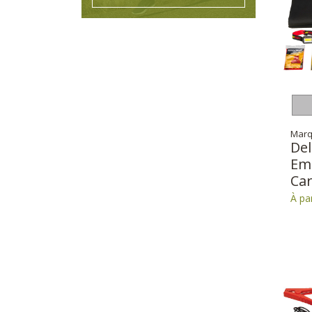
Marq
De
Em
Car
À pa