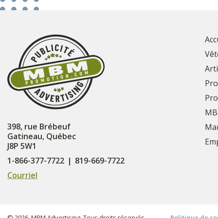
Acc
Vêt
Art
Pro
Pro
MB
398, rue Brébeuf
Mar
Gatineau, Québec
Emp
J8P 5W1
1-866-377-7722
|
819-669-7722
Courriel
© 2026. MBM Advertising. Tous droits réservés.
Politique de co