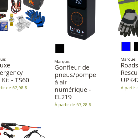
ue:
Marque:
Marque:
luxe
Roads
Gonfleur de
ergency
Rescue
pneus/pompe
 Kit - TS60
UPK4
à air
rtir de 62,98 $
À partir 
numérique -
EL219
À partir de 67,28 $