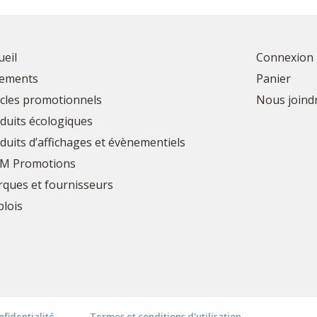
ueil
Connexion
ements
Panier
icles promotionnels
Nous joind
duits écologiques
duits d’affichages et évènementiels
M Promotions
ques et fournisseurs
lois
nfidentialité
Termes et conditions d'utilisation