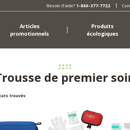
Besoin d'aide?
1-866-377-7722
Con
Articles
Produits
promotionnels
écologiques
Trousse de premier soi
ltats trouvés