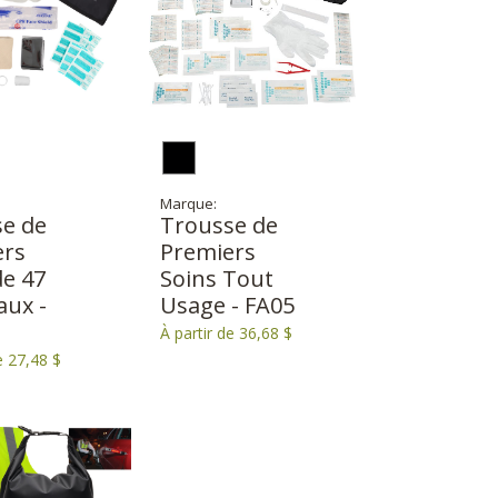
Marque:
e de
Trousse de
ers
Premiers
de 47
Soins Tout
ux -
Usage - FA05
À partir de 36,68 $
e 27,48 $