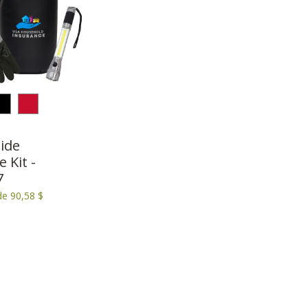
ide
 Kit -
7
de 90,58 $