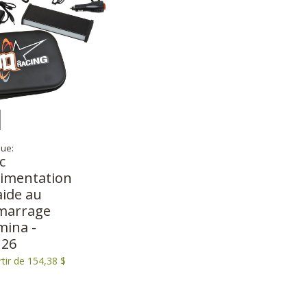
ue:
c
limentation
aide au
marrage
mina -
126
rtir de 154,38 $