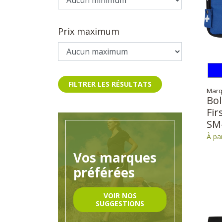
Prix maximum
FILTRER LES RÉSULTATS
Marq
Bol
Fir
SM
À pa
Vos marques
préférées
VOIR NOS
SUGGESTIONS