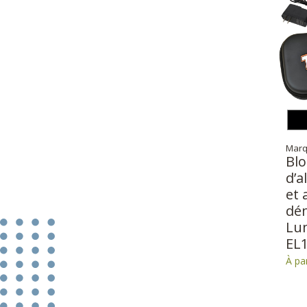
Marq
Blo
d’a
et 
dé
Lu
EL
À pa