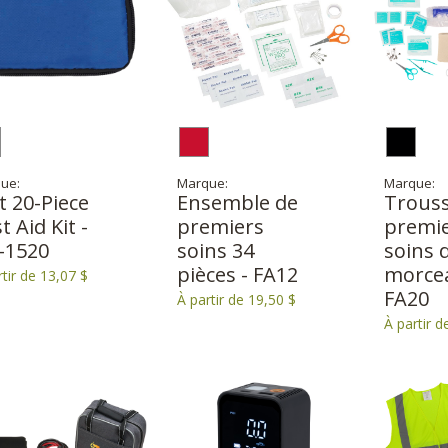
ue:
Marque:
Marque:
t 20-Piece
Ensemble de
Trouss
st Aid Kit -
premiers
premi
-1520
soins 34
soins 
pièces - FA12
morcea
rtir de 13,07 $
FA20
À partir de 19,50 $
À partir d