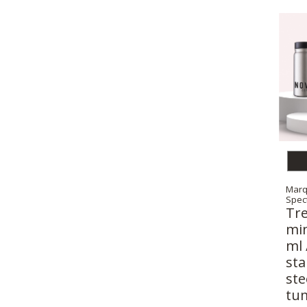
Marq
Spec
Tre
min
ml 
sta
ste
tum