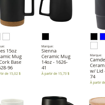
ue:
Marque:
es 15oz
Sienna
Marque:
ramic Mug
Ceramic Mug
Camde
Cork Base
14oz - 1626-
Ceram
628-96
41
w/ Lid 
rtir de 15,02 $
À partir de 15,73 $
74
À partir d