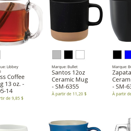
ue: Libbey
Marque: Bullet
Marque: Bu
s
Santos 12oz
Zapata
ss Coffee
Ceramic Mug
Ceram
 13 oz. -
- SM-6355
- SM-6
05-14
À partir de 11,20 $
À partir d
tir de 9,85 $