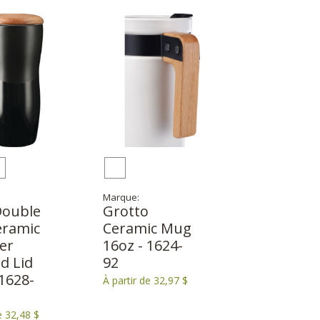
Marque:
Double
Grotto
eramic
Ceramic Mug
er
16oz - 1624-
d Lid
92
 1628-
À partir de 32,97 $
e 32,48 $