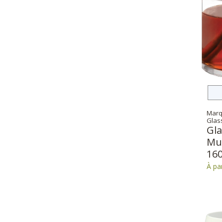
Marq
Glas
Gla
Mug
16
À par