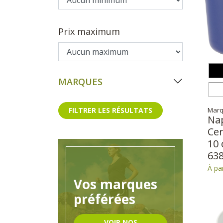
Prix maximum
MARQUES
FILTRER LES RÉSULTATS
Marq
Na
Ce
10 
63
À par
Vos marques
préférées
VOIR NOS