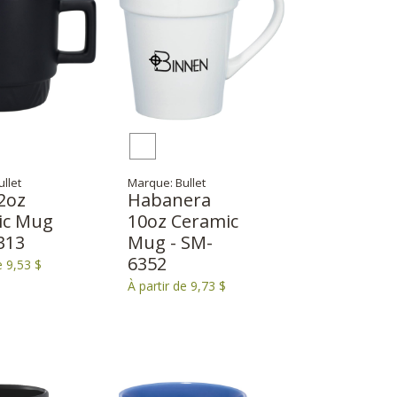
llet
Marque: Bullet
2oz
Habanera
ic Mug
10oz Ceramic
313
Mug - SM-
6352
e 9,53 $
À partir de 9,73 $