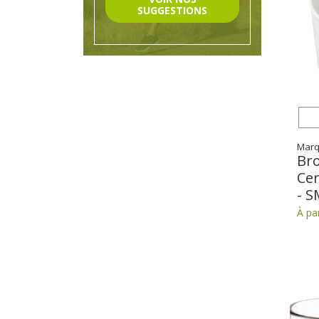
SUGGESTIONS
Marq
Br
Ce
- S
À par