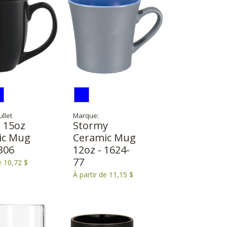
llet
Marque:
 15oz
Stormy
ic Mug
Ceramic Mug
306
12oz - 1624-
77
e 10,72 $
À partir de 11,15 $