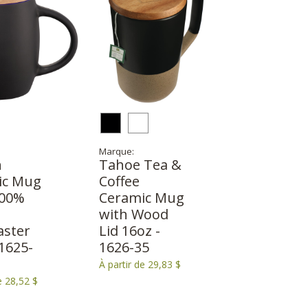
Marque:
h
Tahoe Tea &
ic Mug
Coffee
00%
Ceramic Mug
with Wood
aster
Lid 16oz -
 1625-
1626-35
À partir de 29,83 $
e 28,52 $