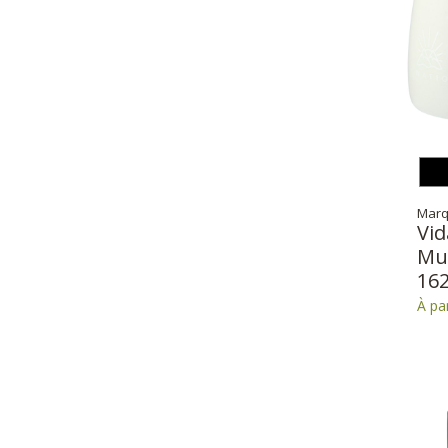
Marq
Vid
Mu
16
À pa