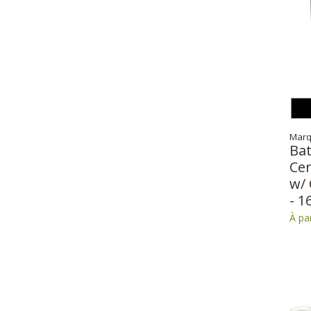
Marq
Bat
Ce
w/ 
- 1
À pa