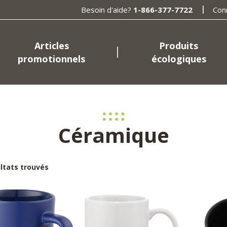
Besoin d'aide?
1-866-377-7722
Con
Articles
Produits
promotionnels
écologiques
Céramique
ultats trouvés