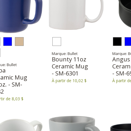
Marque: Bullet
Marque: Bu
Bounty 11oz
Angus
ue: Bullet
Ceramic Mug
Ceram
pa
- SM-6301
- SM-6
ramic Mug
À partir de 10,02 $
À partir d
oz. - SM-
82
tir de 8,03 $