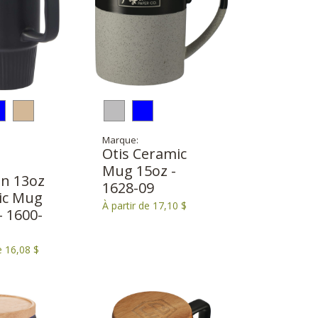
Marque:
Otis Ceramic
Mug 15oz -
n 13oz
1628-09
ic Mug
À partir de 17,10 $
- 1600-
e 16,08 $