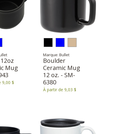
llet
Marque: Bullet
 12oz
Boulder
ic Mug
Ceramic Mug
943
12 oz. - SM-
6380
e 9,00 $
À partir de 9,03 $