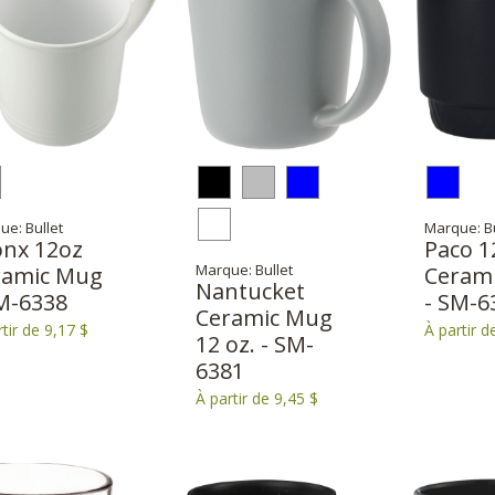
ue: Bullet
Marque: Bu
onx 12oz
Paco 1
Marque: Bullet
ramic Mug
Ceram
Nantucket
M-6338
- SM-6
Ceramic Mug
tir de 9,17 $
À partir d
12 oz. - SM-
6381
À partir de 9,45 $