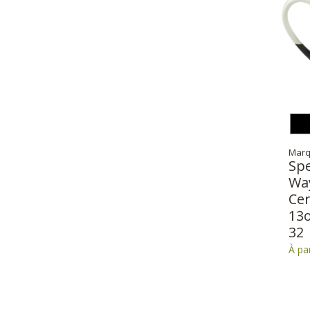
Marq
Sp
Wa
Ce
13o
32
À pa