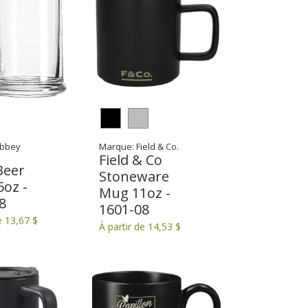
ibbey
Marque: Field & Co.
Field & Co
Beer
Stoneware
oz -
Mug 11oz -
8
1601-08
e 13,67 $
À partir de 14,53 $