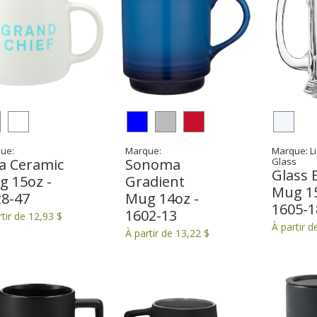
ue:
Marque:
Marque: L
a Ceramic
Sonoma
Glass
Glass 
g 15oz -
Gradient
Mug 15
28-47
Mug 14oz -
1605-1
1602-13
rtir de 12,93 $
À partir d
À partir de 13,22 $