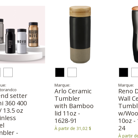
ue:
Marque:
Marque:
torandco
Arlo Ceramic
Reno 
nd setter
Tumbler
Wall C
i 360 400
with Bamboo
Tumbl
/ 13.5 oz
lid 11oz -
w/Woo
inless
1628-91
10oz -
el
24
À partir de 31,02 $
bler -
À partir d