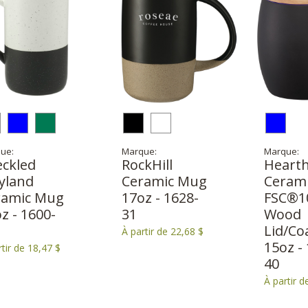
ue:
Marque:
Marque:
eckled
RockHill
Heart
yland
Ceramic Mug
Ceram
ramic Mug
17oz - 1628-
FSC®1
z - 1600-
31
Wood
Lid/Co
À partir de 22,68 $
15oz -
rtir de 18,47 $
40
À partir d