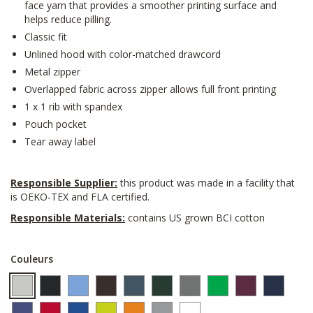
face yarn that provides a smoother printing surface and
helps reduce pilling.
Classic fit
Unlined hood with color-matched drawcord
Metal zipper
Overlapped fabric across zipper allows full front printing
1 x 1 rib with spandex
Pouch pocket
Tear away label
Responsible Supplier:
this product was made in a facility that
is OEKO-TEX and FLA certified.
Responsible Materials:
contains US grown BCI cotton
Couleurs