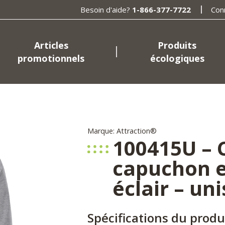
Besoin d'aide?
1-866-377-7722
Con
Articles
Produits
promotionnels
écologiques
Marque: Attraction®
100415U – 
capuchon e
éclair – un
Spécifications du produ