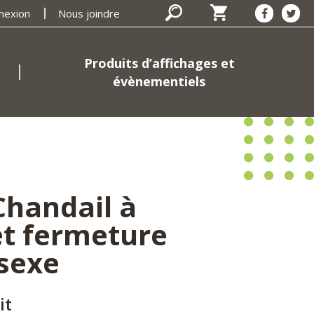
nexion
Nous joindre
Produits d’affichages et
évènementiels
Chandail à
t fermeture
isexe
it