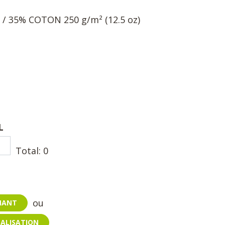
 35% COTON 250 g/m² (12.5 oz)
L
Total:
0
ou
ENANT
NALISATION