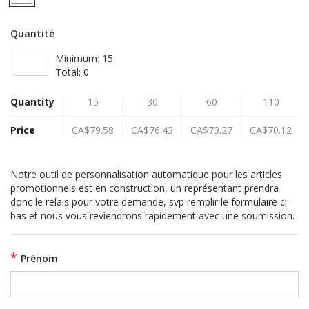
Quantité
Minimum:
15
Total:
0
Quantity
15
30
60
110
Price
CA$79.58
CA$76.43
CA$73.27
CA$70.12
Notre outil de personnalisation automatique pour les articles
promotionnels est en construction, un représentant prendra
donc le relais pour votre demande, svp remplir le formulaire ci-
bas et nous vous reviendrons rapidement avec une soumission.
Prénom