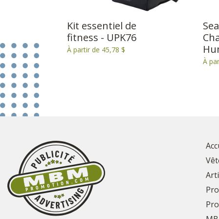
Kit essentiel de
Sea
fitness - UPK76
Cha
Hum
À partir de 45,78 $
À par
Acc
Vêt
Art
Pro
Pro
MB