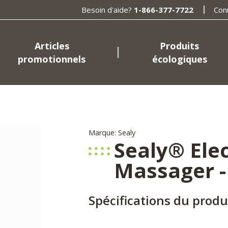
Besoin d'aide?
1-866-377-7722
Con
Articles
Produits
promotionnels
écologiques
Marque: Sealy
Sealy® Elec
Massager -
Spécifications du produ