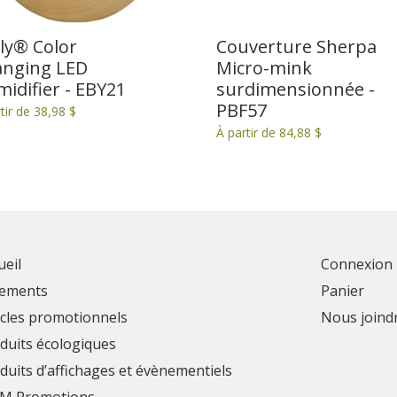
ly® Color
Couverture Sherpa
nging LED
Micro-mink
idifier - EBY21
surdimensionnée -
PBF57
tir de 38,98 $
À partir de 84,88 $
ueil
Connexion
ements
Panier
icles promotionnels
Nous joind
duits écologiques
duits d’affichages et évènementiels
M Promotions