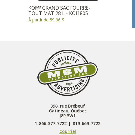
KOIᴹᴰ GRAND SAC FOURRE-
TOUT MAT 28 L - KOI1805
À partir de 59,96 $
398, rue Brébeuf
Gatineau, Québec
J8P 5W1
1-866-377-7722
|
819-669-7722
Courriel