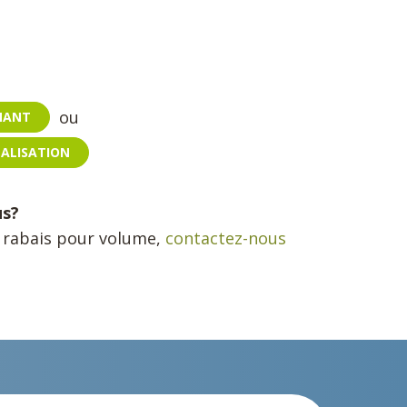
ou
ENANT
NALISATION
us?
n rabais pour volume,
contactez-nous