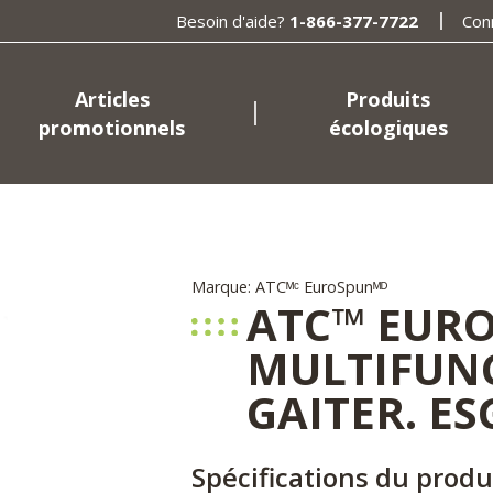
Besoin d'aide?
1-866-377-7722
Con
Articles
Produits
promotionnels
écologiques
Marque: ATCᴹᶜ EuroSpunᴹᴰ
ATC™ EUR
MULTIFUN
GAITER. ES
Spécifications du produ