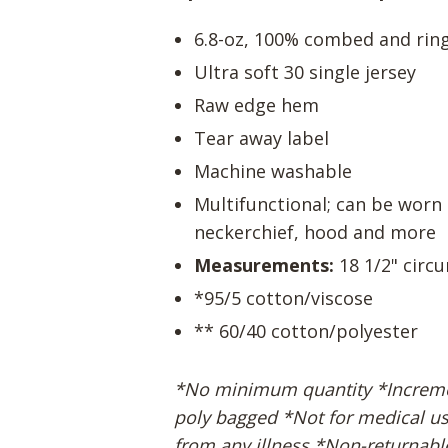
6.8-oz, 100% combed and rin
Ultra soft 30 single jersey
Raw edge hem
Tear away label
Machine washable
Multifunctional; can be worn 
neckerchief, hood and more
Measurements:
18 1/2" circ
*95/5 cotton/viscose
** 60/40 cotton/polyester
*No minimum quantity *Incremen
poly bagged *Not for medical us
from any illness *Non-returnabl