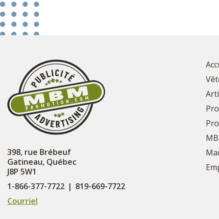
Acc
Vêt
Art
Pro
Pro
MB
398, rue Brébeuf
Mar
Gatineau, Québec
Emp
J8P 5W1
1-866-377-7722
|
819-669-7722
Courriel