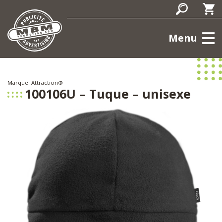
Menu
Marque: Attraction®
100106U – Tuque – unisexe