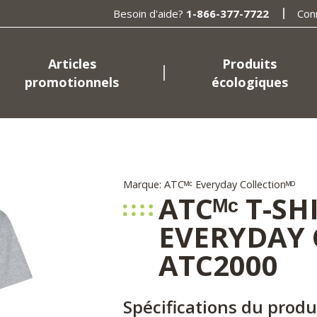
Besoin d'aide?
1-866-377-7722
Con
Articles
Produits
promotionnels
écologiques
Marque: ATCᴹᶜ Everyday Collectionᴹᴰ
ATCᴹᶜ T-SH
EVERYDAY 
ATC2000
Spécifications du produ