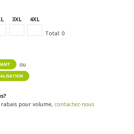
XL
3XL
4XL
Total:
0
ou
ENANT
NALISATION
us?
n rabais pour volume,
contactez-nous