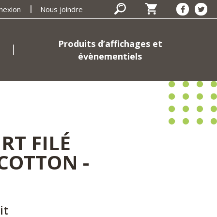
nexion
Nous joindre
Produits d’affichages et
évènementiels
IRT FILÉ
COTTON -
it