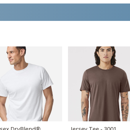
sex DryBlend®
Jersey Tee - 3001