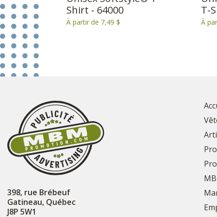
Shirt - 64000
T-S
À partir de 7,49 $
À par
Acc
Vêt
Art
Pro
Pro
MB
398, rue Brébeuf
Mar
Gatineau, Québec
Emp
J8P 5W1