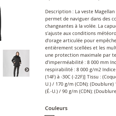
Description : La veste Magella
permet de naviguer dans des c
changeantes à la volée. La capu
s’ajuste aux conditions météor
d’orage articulée pour empêcher
entièrement scellées et les mul
une protection maximale par te
d’imperméabilité : 8 000 mm Ind
respirabilité : 8 000 g/m2 Indi
(14F) à -30C (-22F)] Tissu : (Coq
U.) / 170 g/m (CDN); (Doublure)
(É.-U.) / 90 g/m (CDN); (Doublur
Couleurs