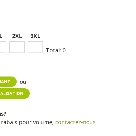
L
2XL
3XL
Total:
0
ou
ENANT
NALISATION
us?
n rabais pour volume,
contactez-nous