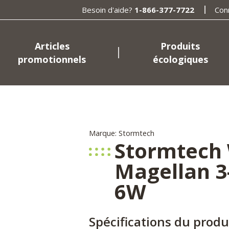
Besoin d'aide?
1-866-377-7722
Con
Articles
Produits
promotionnels
écologiques
Marque: Stormtech
Stormtech
Magellan 3-
6W
Spécifications du produ