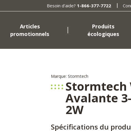
Besoin d'aide?
1-866-377-7722
Con
Articles
Produits
promotionnels
écologiques
Marque: Stormtech
Stormtech
Avalante 3-i
2W
Spécifications du produ