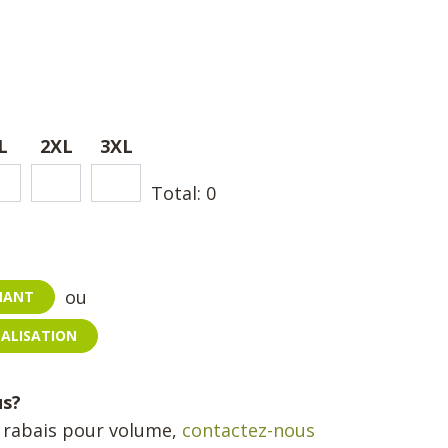
L
2XL
3XL
Total:
0
ou
ENANT
NALISATION
us?
n rabais pour volume,
contactez-nous